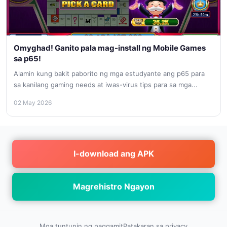
Omyghad! Ganito pala mag-install ng Mobile Games
sa p65!
Alamin kung bakit paborito ng mga estudyante ang p65 para
sa kanilang gaming needs at iwas-virus tips para sa mga...
02 May 2026
I-download ang APK
Magrehistro Ngayon
Mga tuntunin ng paggamit
Patakaran sa privacy