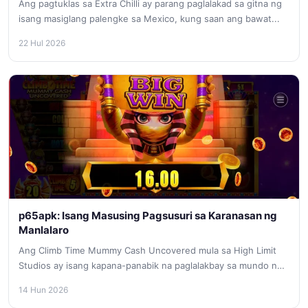
Ang pagtuklas sa Extra Chilli ay parang paglalakad sa gitna ng
isang masiglang palengke sa Mexico, kung saan ang bawat...
22 Hul 2026
p65apk: Isang Masusing Pagsusuri sa Karanasan ng
Manlalaro
Ang Climb Time Mummy Cash Uncovered mula sa High Limit
Studios ay isang kapana-panabik na paglalakbay sa mundo ng
sinaunang...
14 Hun 2026